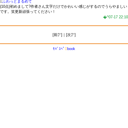

ふわっとまるめて
(10点)初めまして?作者さん文字だけでかわいい感じがするのでうらやましい
です。笑更新頑張ってください！
�^07-17 22:10
[前㌻]｜[次㌻]
ﾓﾊﾞｽﾍﾟ

book