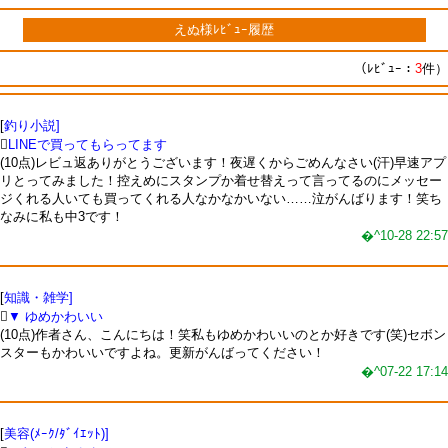
えぬ様ﾚﾋﾞｭｰ履歴
（ﾚﾋﾞｭｰ：
3
件）
[
釣り小説]

LINEで買ってもらってます
(10点)レビュ返ありがとうございます！夜遅くからごめんなさい(汗)早速アプ
リとってみました！控えめにスタンプか着せ替えって言ってるのにメッセー
ジくれる人いても買ってくれる人なかなかいない……泣がんばります！笑ち
なみに私も中3です！
�^10-28 22:57
[
知識・雑学]

▼ ゆめかわいい
(10点)作者さん、こんにちは！笑私もゆめかわいいのとか好きです(笑)セボン
スターもかわいいですよね。更新がんばってください！
�^07-22 17:14
[
美容(ﾒｰｸ/ﾀﾞｲｴｯﾄ)]