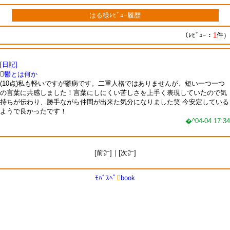
はる様ﾚﾋﾞｭｰ履歴
（ﾚﾋﾞｭｰ：
1
件）
[
日記]

鬱とは何か
(10点)私も軽いですが鬱病です。二重人格ではありませんが、短い一つ一つ
の言葉に共感しました！言葉にしにくい苦しさを上手く表現していたので気
持ちが伝わり、勝手ながら仲間が出来た気分になりました笑 今安定している
ようで良かったです！
�^04-04 17:34
[前㌻]｜[次㌻]
ﾓﾊﾞｽﾍﾟ

book