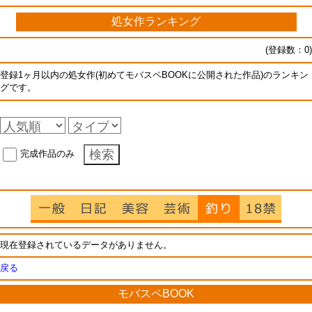
処女作ランキング
(登録数：0)
登録1ヶ月以内の処女作(初めてモバスペBOOKに公開された作品)のランキン
グです。
完成作品のみ
現在登録されているデータがありません。
戻る
モバスペBOOK