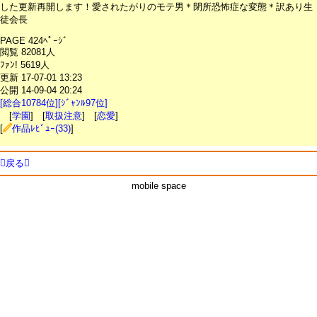
した更新再開します！愛されたがりのモテ男＊閉所恐怖症な変態＊訳あり生
徒会長
PAGE 424ﾍﾟｰｼﾞ
閲覧 82081人
ﾌｧﾝ! 5619人
更新 17-07-01 13:23
公開 14-09-04 20:24
[総合10784位][ｼﾞｬﾝﾙ97位]
[
学園
] [
取扱注意
] [
恋愛
]
[
作品ﾚﾋﾞｭｰ(33)
]
戻る
mobile space