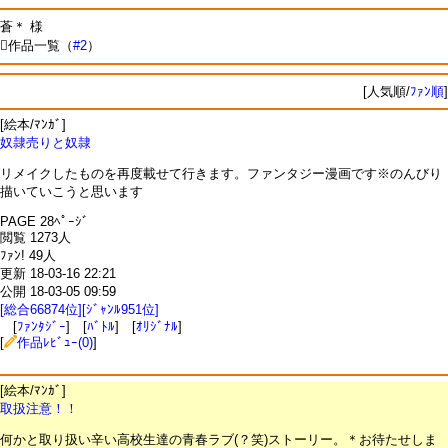
蒼＊ 様
作品一覧（
#2
）
[人気順/
ﾌｧﾝ順
]
[絵本/ﾏﾝｶﾞ]
奴隷売りと奴隷
リメイクしたものを再度載せて行きます。ファンタジー漫画です※のんびり
描いていこうと思います
PAGE 28ﾍﾟｰｼﾞ
閲覧 1273人
ﾌｧﾝ! 49人
更新 18-03-16 22:21
公開 18-03-05 09:59
[総合66874位][ｼﾞｬﾝﾙ951位]
[
ﾌｧﾝﾀｼﾞｰ
] [
ﾊﾞﾄﾙ
] [
ｵﾘｼﾞﾅﾙ
]
[
作品ﾚﾋﾞｭｰ(0)
]
[絵本/ﾏﾝｶﾞ]
取扱注意！！
何かと取り扱い辛い高校生達の青春ラブ(？笑)ストーリー。＊お待たせしま