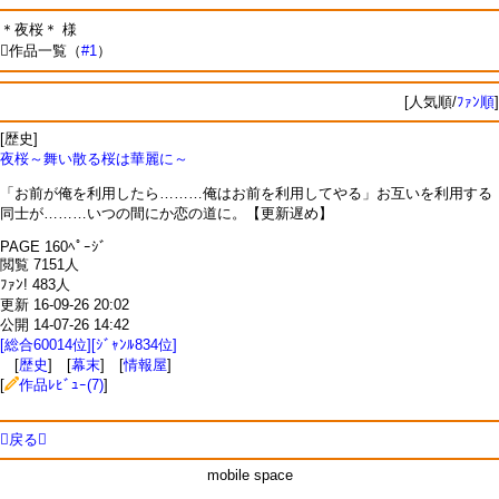
＊夜桜＊ 様
作品一覧（
#1
）
[人気順/
ﾌｧﾝ順
]
[歴史]
夜桜～舞い散る桜は華麗に～
「お前が俺を利用したら………俺はお前を利用してやる」お互いを利用する
同士が………いつの間にか恋の道に。【更新遅め】
PAGE 160ﾍﾟｰｼﾞ
閲覧 7151人
ﾌｧﾝ! 483人
更新 16-09-26 20:02
公開 14-07-26 14:42
[総合60014位][ｼﾞｬﾝﾙ834位]
[
歴史
] [
幕末
] [
情報屋
]
[
作品ﾚﾋﾞｭｰ(7)
]
戻る
mobile space