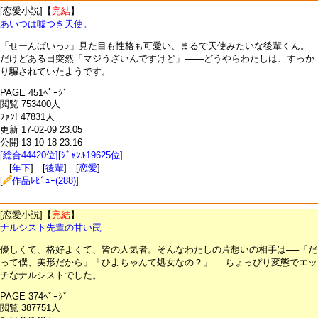
[恋愛小説]【
完結
】
あいつは嘘つき天使。
「せーんぱいっ♪」見た目も性格も可愛い、まるで天使みたいな後輩くん。
だけどある日突然「マジうざいんですけど」───どうやらわたしは、すっか
り騙されていたようです。
PAGE 451ﾍﾟｰｼﾞ
閲覧 753400人
ﾌｧﾝ! 47831人
更新 17-02-09 23:05
公開 13-10-18 23:16
[総合44420位][ｼﾞｬﾝﾙ19625位]
[
年下
] [
後輩
] [
恋愛
]
[
作品ﾚﾋﾞｭｰ(288)
]
[恋愛小説]【
完結
】
ナルシスト先輩の甘い罠
優しくて、格好よくて、皆の人気者。そんなわたしの片想いの相手は──「だ
って僕、美形だから」「ひよちゃんて処女なの？」──ちょっぴり変態でエッ
チなナルシストでした。
PAGE 374ﾍﾟｰｼﾞ
閲覧 387751人