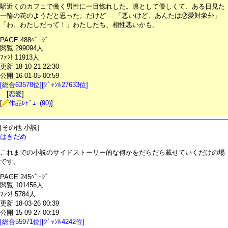
駅近くのカフェで働く男性に一目惚れした。凛として優しくて、ある日見た
一輪の花のようだと思った。だけど──「悪いけど、あんたは恋愛対象外」
「わ、わたしだって！」わたしたち、相性悪いかも。
PAGE 488ﾍﾟｰｼﾞ
閲覧 299094人
ﾌｧﾝ! 11913人
更新 18-10-21 22:30
公開 16-01-05 00:59
[総合63578位][ｼﾞｬﾝﾙ27633位]
[
恋愛
]
[
作品ﾚﾋﾞｭｰ(90)
]
[その他 小説]
はきだめ
これまでの小説のサイドストーリー的な何かをだらだら載せていくだけの場
です。
PAGE 245ﾍﾟｰｼﾞ
閲覧 101456人
ﾌｧﾝ! 5784人
更新 18-03-26 00:39
公開 15-09-27 00:19
[総合55971位][ｼﾞｬﾝﾙ4242位]