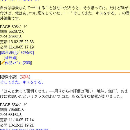
自分は恋愛なんて一生することはないだろうと、そう思ってた。だけど気が
付けば、俺はあいつに恋をしていた。──「そしてまた、キスをする。」の番
外編集です。
PAGE 505ﾍﾟｰｼﾞ
閲覧 552872人
ﾌｧﾝ! 40362人
更新 13-02-25 22:36
公開 11-10-05 17:19
[総合8位][ｼﾞｬﾝﾙ5位]
[
番外編
]
[
作品ﾚﾋﾞｭｰ(203)
]
[恋愛小説]【
完結
】
そしてまた、キスをする。
「ほんと女って面倒くせえ」──周りからの評価は“暗い、地味、無口”。おま
けに女嫌いだというクラスのあいつには、ある厄介な秘密がありました。
PAGE 554ﾍﾟｰｼﾞ
閲覧 795681人
ﾌｧﾝ! 65164人
更新 11-10-05 17:14
公開 10-12-12 19:21