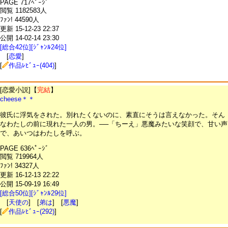
PAGE 717ﾍﾟｰｼﾞ
閲覧 1182583人
ﾌｧﾝ! 44590人
更新 15-12-23 22:37
公開 14-02-14 23:30
[総合42位][ｼﾞｬﾝﾙ24位]
[
恋愛
]
[
作品ﾚﾋﾞｭｰ(404)
]
[恋愛小説]【
完結
】
cheese＊＊
彼氏に浮気をされた。別れたくないのに、素直にそうは言えなかった。そん
なわたしの前に現れた一人の男。──「ちーえ」悪魔みたいな笑顔で、甘い声
で、あいつはわたしを呼ぶ。
PAGE 636ﾍﾟｰｼﾞ
閲覧 719964人
ﾌｧﾝ! 34327人
更新 16-12-13 22:22
公開 15-09-19 16:49
[総合50位][ｼﾞｬﾝﾙ29位]
[
天使の
] [
弟は
] [
悪魔
]
[
作品ﾚﾋﾞｭｰ(292)
]