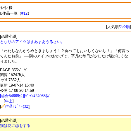
やや 様
作品一覧（
#12
）
[人気順/
ﾌｧﾝ順
]
[恋愛小説]
となりのアイツはまあまあうるさい。
「わたしなんかやめときましょう！？食べてもおいしくないし！」「何言っ
てんだお前」 ──隣のアイツのおかげで、平凡な毎日が少しだけ騒がしくな
りました。
PAGE 355ﾍﾟｰｼﾞ
閲覧 152475人
ﾌｧﾝ! 7352人
更新 19-07-14 16:40
公開 17-08-20 14:59
[総合54669位][ｼﾞｬﾝﾙ24065位]
[
年上
]
[
作品ﾚﾋﾞｭｰ(32)
]
[恋愛小説]
猫は花に恋をする