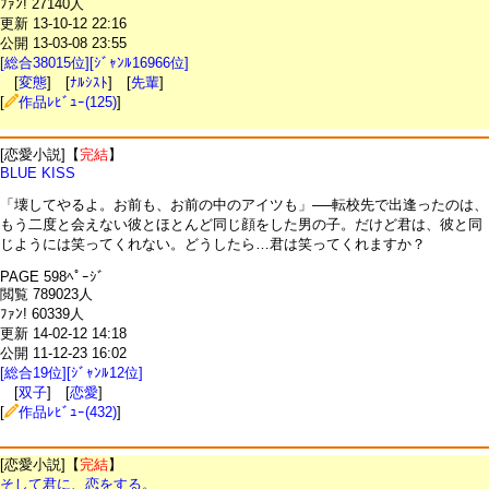
ﾌｧﾝ! 27140人
更新 13-10-12 22:16
公開 13-03-08 23:55
[総合38015位][ｼﾞｬﾝﾙ16966位]
[
変態
] [
ﾅﾙｼｽﾄ
] [
先輩
]
[
作品ﾚﾋﾞｭｰ(125)
]
[恋愛小説]【
完結
】
BLUE KISS
「壊してやるよ。お前も、お前の中のアイツも」──転校先で出逢ったのは、
もう二度と会えない彼とほとんど同じ顔をした男の子。だけど君は、彼と同
じようには笑ってくれない。どうしたら…君は笑ってくれますか？
PAGE 598ﾍﾟｰｼﾞ
閲覧 789023人
ﾌｧﾝ! 60339人
更新 14-02-12 14:18
公開 11-12-23 16:02
[総合19位][ｼﾞｬﾝﾙ12位]
[
双子
] [
恋愛
]
[
作品ﾚﾋﾞｭｰ(432)
]
[恋愛小説]【
完結
】
そして君に、恋をする。