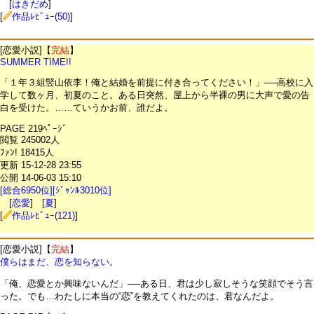
[
はきだめ
]
[
作品ﾚﾋﾞｭｰ(50)
]
[恋愛小説]【
完結
】
SUMMER TIME!!
「１年３組竪山依李！俺と結婚を前提に付き合ってください！」──高校に入
学して数ヶ月、初夏のこと。ある日突然、屋上から半裸の男に大声で愛の告
白を受けた。……ていうかお前、誰だよ。
PAGE 219ﾍﾟｰｼﾞ
閲覧 245002人
ﾌｧﾝ! 18415人
更新 15-12-28 23:55
公開 14-06-03 15:10
[総合6950位][ｼﾞｬﾝﾙ3010位]
[
恋愛
] [
夏
]
[
作品ﾚﾋﾞｭｰ(121)
]
[恋愛小説]【
完結
】
僕らはまだ、恋を知らない。
「俺、恋愛とか興味ないんだ」──ある日、君は少し寂しそうな笑顔でそう言
った。でも…わたしに本当の“恋”を教えてくれたのは、君なんだよ。