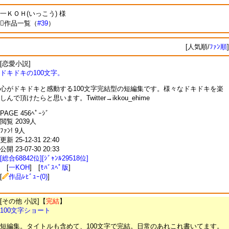
一ＫＯＨ(いっこう) 様
作品一覧（
#39
）
[人気順/
ﾌｧﾝ順
]
[恋愛小説]
ドキドキの100文字。
心がドキドキと感動する100文字完結型の短編集です。様々なドキドキを楽
しんで頂けたらと思います。Twitter→ikkou_ehime
PAGE 456ﾍﾟｰｼﾞ
閲覧 2039人
ﾌｧﾝ! 9人
更新 25-12-31 22:40
公開 23-07-30 20:33
[総合68842位][ｼﾞｬﾝﾙ29518位]
[
一KOH
] [
ﾓﾊﾞｽﾍﾟ版
]
[
作品ﾚﾋﾞｭｰ(0)
]
[その他 小説]【
完結
】
100文字ショート
短編集。タイトルも含めて、100文字で完結。日常のあれこれ書いてます。