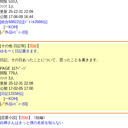
閲覧 533人
ﾌｧﾝ! 1人
更新 25-12-31 22:09
公開 17-06-09 16:44
[総合68822位][ｼﾞｬﾝﾙ2666位]
[
一KOH
]
[
作品ﾚﾋﾞｭｰ(0)
]
[その他 日記等]【
完結
】
ゆるーく日記書きます。
日記。その日あったことについて、思ったことを書きます。
PAGE 117ﾍﾟｰｼﾞ
閲覧 779人
ﾌｧﾝ! 3人
更新 25-12-31 22:08
公開 17-02-05 17:00
[日記13156位]
[
一KOH
]
[
作品ﾚﾋﾞｭｰ(0)
]
[恋愛小説]【
完結
】《短編》
白樺さんはきっと僕の名前を知らない