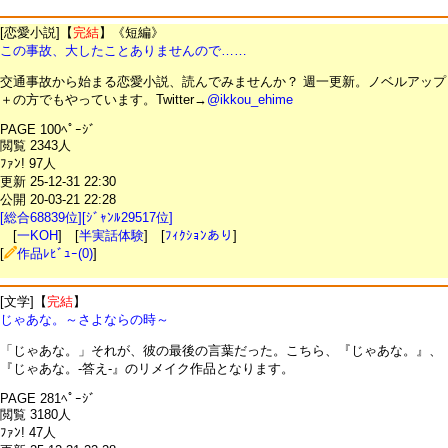
[恋愛小説]【
完結
】《短編》
この事故、大したことありませんので……
交通事故から始まる恋愛小説、読んでみませんか？ 週一更新。ノベルアップ
＋の方でもやっています。Twitter→
@ikkou_ehime
PAGE 100ﾍﾟｰｼﾞ
閲覧 2343人
ﾌｧﾝ! 97人
更新 25-12-31 22:30
公開 20-03-21 22:28
[総合68839位][ｼﾞｬﾝﾙ29517位]
[
一KOH
] [
半実話体験
] [
ﾌｨｸｼｮﾝあり
]
[
作品ﾚﾋﾞｭｰ(0)
]
[文学]【
完結
】
じゃあな。～さよならの時～
「じゃあな。」それが、彼の最後の言葉だった。こちら、『じゃあな。』、
『じゃあな。-答え-』のリメイク作品となります。
PAGE 281ﾍﾟｰｼﾞ
閲覧 3180人
ﾌｧﾝ! 47人