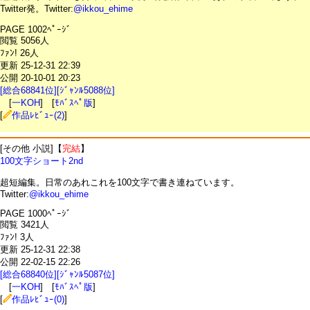
Twitter発。Twitter:
@ikkou_ehime
PAGE 1002ﾍﾟｰｼﾞ
閲覧 5056人
ﾌｧﾝ! 26人
更新 25-12-31 22:39
公開 20-10-01 20:23
[総合68841位][ｼﾞｬﾝﾙ5088位]
[
一KOH
] [
ﾓﾊﾞｽﾍﾟ版
]
[
作品ﾚﾋﾞｭｰ(2)
]
[その他 小説]【
完結
】
100文字ショート2nd
超短編集。日常のあれこれを100文字で書き連ねています。
Twitter:
@ikkou_ehime
PAGE 1000ﾍﾟｰｼﾞ
閲覧 3421人
ﾌｧﾝ! 3人
更新 25-12-31 22:38
公開 22-02-15 22:26
[総合68840位][ｼﾞｬﾝﾙ5087位]
[
一KOH
] [
ﾓﾊﾞｽﾍﾟ版
]
[
作品ﾚﾋﾞｭｰ(0)
]