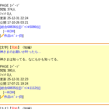
PAGE 1ﾍﾟｰｼﾞ
閲覧 374人
ﾌｧﾝ! 0人
更新 25-12-31 22:24
公開 17-10-26 03:21
[総合68836位][ｼﾞｬﾝﾙ5086位]
[
一KOH
]
[
作品ﾚﾋﾞｭｰ(0)
]
[文学]【
完結
】《短編》
神さまのお願いが叶ったら…
神さまは知ってる。なにもかも知ってる。
PAGE 1ﾍﾟｰｼﾞ
閲覧 380人
ﾌｧﾝ! 0人
更新 25-12-31 22:23
公開 17-07-21 19:24
[総合68835位][ｼﾞｬﾝﾙ1112位]
[
一KOH
]
[
作品ﾚﾋﾞｭｰ(0)
]
[ＳＦ]【
完結
】《短編》