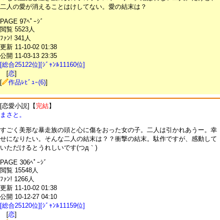
二人の愛が消えることはけしてない。愛の結末は？
PAGE 97ﾍﾟｰｼﾞ
閲覧 5523人
ﾌｧﾝ! 341人
更新 11-10-02 01:38
公開 11-03-13 23:35
[総合25122位][ｼﾞｬﾝﾙ11160位]
[
恋
]
[
作品ﾚﾋﾞｭｰ(6)
]
[恋愛小説]【
完結
】
まさと。
すごく美形な暴走族の頭と心に傷をおった女の子。二人は引かれあうー。幸
せになりたい。そんな二人の結末は？？衝撃の結末。駄作ですが、感動して
いただけるとうれしいです(つд｀)
PAGE 306ﾍﾟｰｼﾞ
閲覧 15548人
ﾌｧﾝ! 1266人
更新 11-10-02 01:38
公開 10-12-27 04:10
[総合25120位][ｼﾞｬﾝﾙ11159位]
[
恋
]