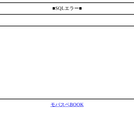
■
SQLエラー
■
モバスペBOOK