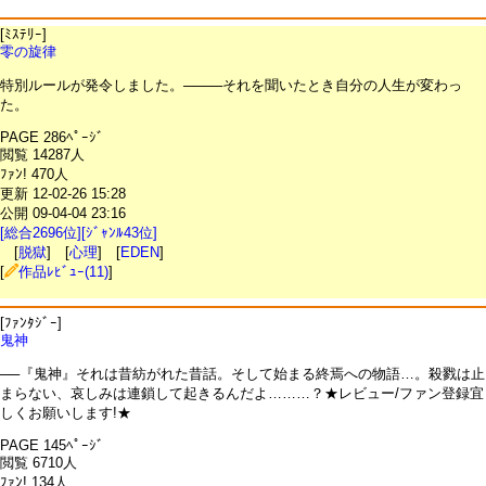
[ﾐｽﾃﾘｰ]
零の旋律
特別ルールが発令しました。────それを聞いたとき自分の人生が変わっ
た。
PAGE 286ﾍﾟｰｼﾞ
閲覧 14287人
ﾌｧﾝ! 470人
更新 12-02-26 15:28
公開 09-04-04 23:16
[総合2696位][ｼﾞｬﾝﾙ43位]
[
脱獄
] [
心理
] [
EDEN
]
[
作品ﾚﾋﾞｭｰ(11)
]
[ﾌｧﾝﾀｼﾞｰ]
鬼神
──『鬼神』それは昔紡がれた昔話。そして始まる終焉への物語…。殺戮は止
まらない、哀しみは連鎖して起きるんだよ………？★レビュー/ファン登録宜
しくお願いします!★
PAGE 145ﾍﾟｰｼﾞ
閲覧 6710人
ﾌｧﾝ! 134人