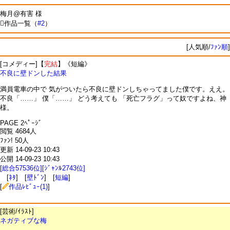
梅月@有害 様
作品一覧（
#2
）
[人気順/
ﾌｧﾝ順
]
[コメディー]【
完結
】《短編》
不良に壁ドンした結果
満員電車の中で 気がついたら不良に壁ドンしちゃってました僕です。ええ。
不良「……」 僕「……」 どう考えても 「死亡フラグ」って奴ですよね、神
様。
PAGE 2ﾍﾟｰｼﾞ
閲覧 4684人
ﾌｧﾝ! 50人
更新 14-09-23 10:43
公開 14-09-23 10:43
[総合57536位][ｼﾞｬﾝﾙ2743位]
[
ﾈﾀ
] [
壁ﾄﾞﾝ
] [
短編
]
[
作品ﾚﾋﾞｭｰ(1)
]
[芸術/ｲﾗｽﾄ]
ネガティブな梅