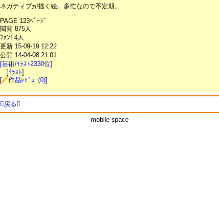
ネガティブが描く絵。多忙なので不定期。
PAGE 123ﾍﾟｰｼﾞ
閲覧 875人
ﾌｧﾝ! 4人
更新 15-09-19 12:22
公開 14-04-08 21:01
[芸術/ｲﾗｽﾄ2330位]
[
ｲﾗｽﾄ
]
[
作品ﾚﾋﾞｭｰ(0)
]
戻る
mobile space