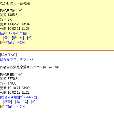
むかしのえ＝昔の絵
PAGE 70ﾍﾟｰｼﾞ
閲覧 1485人
ﾌｧﾝ! 3人
更新 11-02-20 13:34
公開 10-02-21 11:25
[芸術/ｲﾗｽﾄ2371位]
[
昔
] [
描いた
] [
絵
]
[
作品ﾚﾋﾞｭｰ(0)
]
[絵本/ﾏﾝｶﾞ]
はちみつグラスホッパー
作者自己満足恋愛オムニバス(o・ω・o)♪
PAGE 55ﾍﾟｰｼﾞ
閲覧 5770人
ﾌｧﾝ! 178人
更新 10-10-21 23:09
公開 10-02-12 11:22
[総合7843位][ｼﾞｬﾝﾙ65位]
[
恋愛
] [
ｵﾑﾆﾊﾞｽ
] [
絵
]
[
作品ﾚﾋﾞｭｰ(4)
]