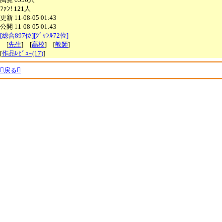
ﾌｧﾝ! 121人
更新 11-08-05 01:43
公開 11-08-05 01:43
[総合897位][ｼﾞｬﾝﾙ72位]
[
先生
] [
高校
] [
教師
]
[
作品ﾚﾋﾞｭｰ(17)
]
戻る