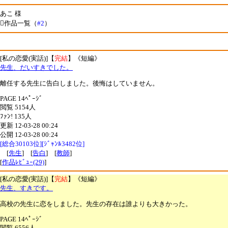
あこ 様
作品一覧（
#2
）
[私の恋愛(実話)]【
完結
】《短編》
先生、だいすきでした。
離任する先生に告白しました。後悔はしていません。
PAGE 14ﾍﾟｰｼﾞ
閲覧 5154人
ﾌｧﾝ! 135人
更新 12-03-28 00:24
公開 12-03-28 00:24
[総合30103位][ｼﾞｬﾝﾙ3482位]
[
先生
] [
告白
] [
教師
]
[
作品ﾚﾋﾞｭｰ(29)
]
[私の恋愛(実話)]【
完結
】《短編》
先生、すきです。
高校の先生に恋をしました。先生の存在は誰よりも大きかった。
PAGE 14ﾍﾟｰｼﾞ
閲覧 6556人