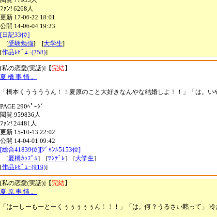
ﾌｧﾝ! 6268人
更新 17-06-22 18:01
公開 14-06-04 19:23
[日記33位]
[
受験勉強
] [
大学生
]
[
作品ﾚﾋﾞｭｰ(258)
]
[私の恋愛(実話)]【
完結
】
夏 橋 事 情 。
「橋本くううううん！！夏原のこと大好きなんやな結婚しよ！！」「は。いや
PAGE 290ﾍﾟｰｼﾞ
閲覧 959836人
ﾌｧﾝ! 24481人
更新 15-10-13 22:02
公開 14-04-01 09:42
[総合41839位][ｼﾞｬﾝﾙ5153位]
[
夏橋ｶｯﾌﾟﾙ
] [
ﾂﾝﾃﾞﾚ
] [
大学生
]
[
作品ﾚﾋﾞｭｰ(919)
]
[私の恋愛(実話)]【
完結
】
夏 原 事 情 。
「はーしーもーとーくぅぅぅぅぅん！！！」「は。何？うるさい黙って」 冷た