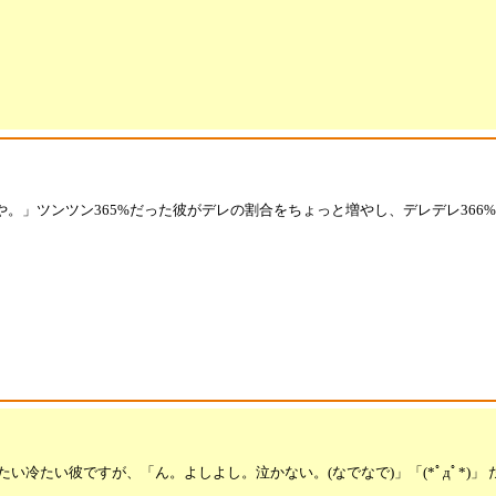
。」ツンツン365%だった彼がデレの割合をちょっと増やし、デレデレ366
い冷たい彼ですが、「ん。よしよし。泣かない。(なでなで)」「(*ﾟдﾟ*)