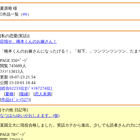
夏原唯 様
作品一覧（
#6
）
[私の恋愛(実話)]
目指せ、橋本くんのお嫁さん！
「橋本くんのお嫁さんになったげる！」「却下。」ツンツンツンツン、たまー
PAGE 356ﾍﾟｰｼﾞ
閲覧 745689人
ﾌｧﾝ! 13013人
更新 18-07-23 21:54
公開 15-10-01 18:44
[総合62233位][ｼﾞｬﾝﾙ7274位]
[
夏橋
] [
復縁
] [
恋人未満
]
[
作品ﾚﾋﾞｭｰ(527)
]
[その他 日記等]
なつはらゆいがおしえます。(仮)
某国立大に現役合格しました。実話カテから進出。少しでも読者さんの力に
PAGE 78ﾍﾟｰｼﾞ
閲覧 77933人