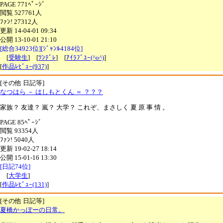
PAGE 771ﾍﾟｰｼﾞ
閲覧 527761人
ﾌｧﾝ! 27312人
更新 14-04-01 09:34
公開 13-10-01 21:10
[総合34923位][ｼﾞｬﾝﾙ4184位]
[
受験生
] [
ﾂﾝﾃﾞﾚ
] [
ｱｲﾗﾌﾞﾕｰ(^o^)
]
[
作品ﾚﾋﾞｭｰ(937)
]
[その他 日記等]
なつはら － はしもとくん ＝ ？？？
家族？ 友達？ 嵐？ 大学？ これぞ、まさしく 夏 原 事 情 。
PAGE 85ﾍﾟｰｼﾞ
閲覧 93354人
ﾌｧﾝ! 5040人
更新 19-02-27 18:14
公開 15-01-16 13:30
[日記74位]
[
大学生
]
[
作品ﾚﾋﾞｭｰ(131)
]
[その他 日記等]
夏橋かっぽーの日常。