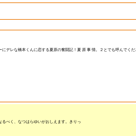
にデレな橋本くんに恋する夏原の奮闘記！夏 原 事 情。２とでも呼んでくだ
なるべく、なつはらゆいがおしえます。きりっ