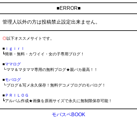
■
ERROR
■
管理人以外の方は投稿禁止設定出来ません。
◎
以下オススメサイトです。
■
ｉｇｉｒｌ
┗簡単・無料・カワイイ・女の子専用ブログ！
■
ママログ
┗ママ＆マタママ専用の無料ブログ★親バカ最高！！
■
モバログ
┗ブログ＆写メ永久保存！無料デコメブログのモバログ！
■
ＰＲＩＬＯＧ
┗アルバム作成★画像を原画サイズで永久に無制限保存可能！
モバスペBOOK