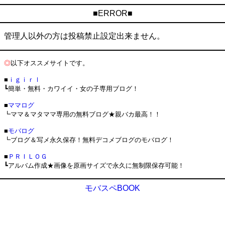
■
ERROR
■
管理人以外の方は投稿禁止設定出来ません。
◎
以下オススメサイトです。
■
ｉｇｉｒｌ
┗簡単・無料・カワイイ・女の子専用ブログ！
■
ママログ
┗ママ＆マタママ専用の無料ブログ★親バカ最高！！
■
モバログ
┗ブログ＆写メ永久保存！無料デコメブログのモバログ！
■
ＰＲＩＬＯＧ
┗アルバム作成★画像を原画サイズで永久に無制限保存可能！
モバスペBOOK