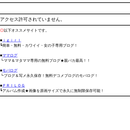
アクセス許可されていません。
◎
以下オススメサイトです。
■
ｉｇｉｒｌ
┗簡単・無料・カワイイ・女の子専用ブログ！
■
ママログ
┗ママ＆マタママ専用の無料ブログ★親バカ最高！！
■
モバログ
┗ブログ＆写メ永久保存！無料デコメブログのモバログ！
■
ＰＲＩＬＯＧ
┗アルバム作成★画像を原画サイズで永久に無制限保存可能！