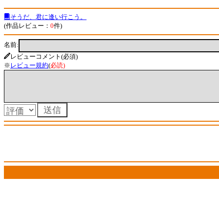
そうだ、君に逢い行こう。
(作品レビュー：
0
件)
名前:
レビューコメント(必須)
※
レビュー規約
(
必読
)