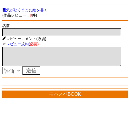
気が赴くままに絵を書く
(作品レビュー：
0
件)
名前:
レビューコメント(必須)
※
レビュー規約
(
必読
)
モバスペBOOK