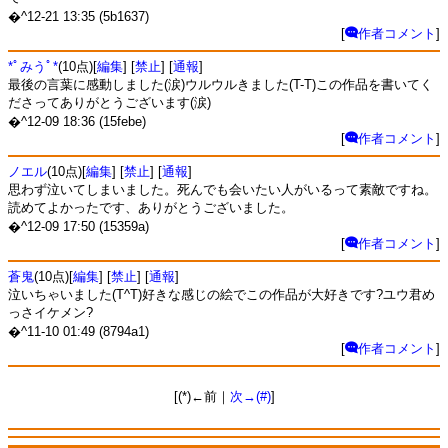
�^12-21 13:35 (5b1637)
[
作者コメント
]
*ﾟみうﾟ*
(10点)[
編集
] [
禁止
] [
通報
]
最後の言葉に感動しました(涙)ウルウルきました(T-T)この作品を書いてく
ださってありがとうございます(涙)
�^12-09 18:36 (15febe)
[
作者コメント
]
ノエル
(10点)[
編集
] [
禁止
] [
通報
]
思わず泣いてしまいました。死んでも会いたい人がいるって素敵ですね。
読めてよかったです、ありがとうございました。
�^12-09 17:50 (15359a)
[
作者コメント
]
蒼鬼
(10点)[
編集
] [
禁止
] [
通報
]
泣いちゃいました(T^T)好きな感じの絵でこの作品が大好きです?ユウ君め
っさイケメン?
�^11-10 01:49 (8794a1)
[
作者コメント
]
[(*)←前｜
次→(#)
]