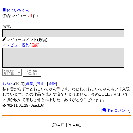
おじいちゃん
(作品レビュー：
1
件)
名前:
レビューコメント(必須)
※
レビュー規約
(
必読
)
ちねん
(10点)[
編集
] [
禁止
] [
通報
]
私も昔からずーとおじいちゃん子です。わたしのおじいちゃんもいま入院
しています。この作品を読んで涙がとまりません。今の1日1日がどれだけ
大切か改めて感じさせられました。ありがとうございます。
�^01-11 01:19 (0aad16)
[
作者コメント
]
[(*)←前｜次→(#)]