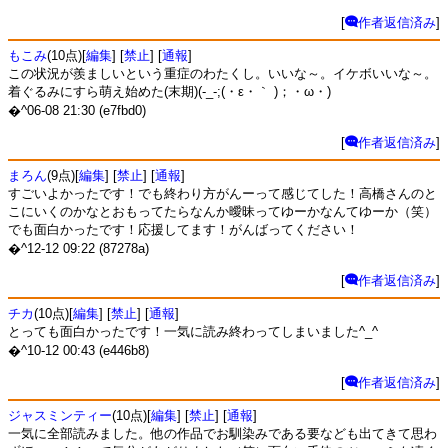
[
作者返信済み
]
もこみ
(10点)[
編集
] [
禁止
] [
通報
]
この状況が羨ましいという重症のわたくし。いいな～。イケボいいな～。
着ぐるみにすら萌え始めた(末期)(-_-;(・ε・｀ )；・ω・)
�^06-08 21:30 (e7fbd0)
[
作者返信済み
]
まろん
(9点)[
編集
] [
禁止
] [
通報
]
すごいよかったです！でも終わり方がんーって感じてした！高橋さんのと
こにいくのかなとおもってたらなんか曖昧ってゆーかなんてゆーか（笑）
でも面白かったです！応援してます！がんばってください！
�^12-12 09:22 (87278a)
[
作者返信済み
]
チカ
(10点)[
編集
] [
禁止
] [
通報
]
とっても面白かったです！一気に読み終わってしまいました^_^
�^10-12 00:43 (e446b8)
[
作者返信済み
]
ジャスミンティー
(10点)[
編集
] [
禁止
] [
通報
]
一気に全部読みました。他の作品でお馴染みである要なども出てきて思わ