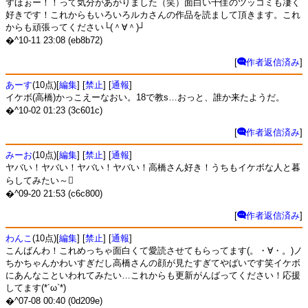
ずほぉー！！って気分があがりました（笑）面白い千佳のツッコミも凄く
好きです！これからもいろいろルカさんの作品を読まして頂きます。これ
からも頑張ってください└(＾∀＾)┘
�^10-11 23:08 (eb8b72)
[
作者返信済み
]
あーす
(10点)[
編集
] [
禁止
] [
通報
]
イケボ(高橋)かっこえーなおい。18で教s…おっと、誰か来たようだ。
�^10-02 01:23 (3c601c)
[
作者返信済み
]
みーお
(10点)[
編集
] [
禁止
] [
通報
]
ヤバい！ヤバい！ヤバい！ヤバい！高橋さん好き！うちもイケボな人と暮
らしてみたい～
�^09-20 21:53 (c6c800)
[
作者返信済み
]
わんこ
(10点)[
編集
] [
禁止
] [
通報
]
こんばんわ！これめっちゃ面白くて愛読させてもらってます(。・∀・。)ノ
ちかちゃんかわいすぎだし高橋さんの顔が見たすぎてやばいです笑イケボ
にあんなこといわれてみたい…これからも更新がんばってください！応援
してます(*´ω`*)
�^07-08 00:40 (0d209e)