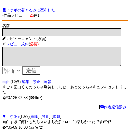
イケボの着ぐるみに恋をした
(作品レビュー：
26
件)
名前:
レビューコメント(必須)
※
レビュー規約
(
必読
)
eight
(10点)[
編集
] [
禁止
] [
通報
]
すごく面白くてめっちゃ爆笑しました！あとめっちゃキュンキュンしまし
た！
�^07-26 02:53 (384fd7)
[
作者返信済み
]
▼ なあ♪
(10点)[
編集
] [
禁止
] [
通報
]
面白すぎて何回も見ちゃいました(´・ω・｀)楽しかったです(^^)?
�^06-09 16:30 (bb7e72)