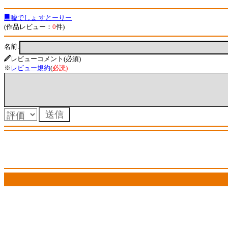
嘘でしょ すとーりー
(作品レビュー：
0
件)
名前:
レビューコメント(必須)
※
レビュー規約
(
必読
)