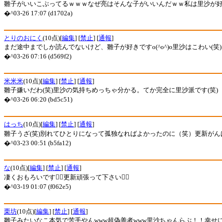
雛子がいいこぶってるｗｗｗなぜ亮はそんな子がいいんだｗｗ私は里沙が好きだ
�^03-26 17:07 (d1702a)
とりのおにく
(10点)[
編集
] [
禁止
] [
通報
]
まだ途中までしか読んでないけど、雛子が好きですo(^o^)o里沙はこわい(笑)
�^03-26 07:16 (d569f2)
米米米
(10点)[
編集
] [
禁止
] [
通報
]
雛子嫌いだわ(笑)里沙の気持ちめっちゃ分かる。てか完全に里沙派です(笑)
�^03-26 06:20 (bd5c51)
はっち
(10点)[
編集
] [
禁止
] [
通報
]
雛子うざ(笑)別れてひとりになって孤独なればよかったのに（笑）更新が
�^03-23 00:51 (b5fa12)
な
(10点)[
編集
] [
禁止
] [
通報
]
凄くおもろいです更新頑張って下さい
�^03-19 01:07 (f062e5)
栗坊
(10点)[
編集
] [
禁止
] [
通報
]
雛子みたいなこ本気で苦手やんwww超偽善者www里沙ちゃんらぶ！！幸せ