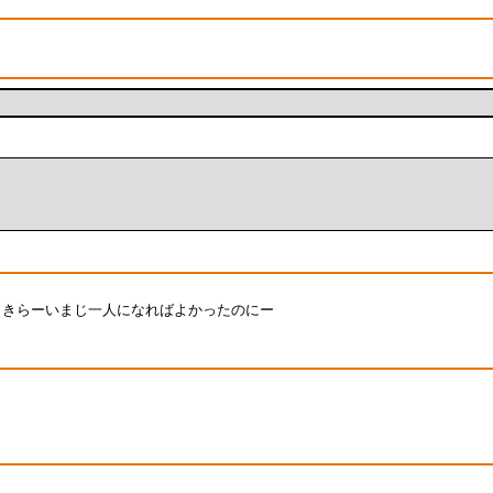
っきらーいまじ一人になればよかったのにー