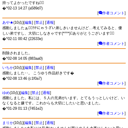
持ってよかったですね！
�^02-13 14:27 (a589d7)
[
作者コメント
]
あや★
(10点)[
編集
] [
禁止
] [
通報
]
感動しましたぁｳﾁにゎうざい弟しきいませんけど…考えてみると、優
しい弟ですし、大切にしなきゃです(*^^*)ありがとうございます
�^02-11 00:42 (22633e)
[
作者コメント
]
削除されました。
�^02-08 14:05 (883aa0)
いちか
(10点)[
編集
] [
禁止
] [
通報
]
感動しました‥。 こうゆう作品好きです�
�^02-08 13:46 (c1f0a7)
[
作者コメント
]
ゆめ
(10点)[
編集
] [
禁止
] [
通報
]
感動しました。私には、５人の兄弟がいます。とてもうっとしいけど、い
なくなると嫌です。これからも大切にしたいと思いました。
�^01-29 01:13 (7451e2)
[
作者コメント
]
まりか
(10点)[
編集
] [
禁止
] [
通報
]