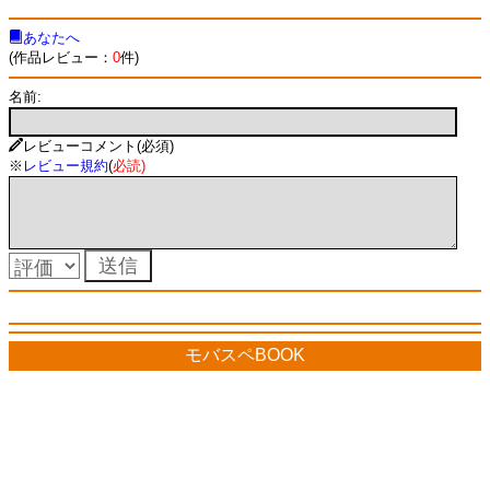
あなたへ
(作品レビュー：
0
件)
名前:
レビューコメント(必須)
※
レビュー規約
(
必読
)
モバスペBOOK