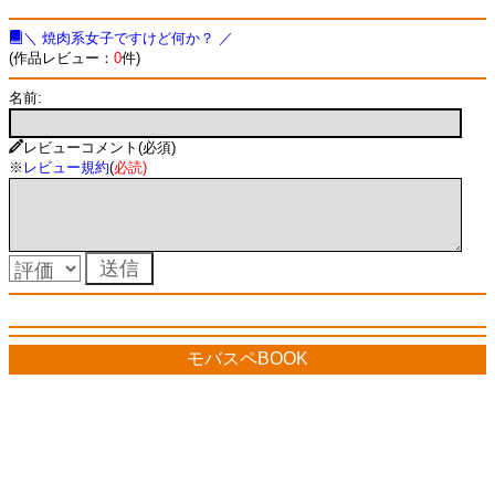
＼ 焼肉系女子ですけど何か？ ／
(作品レビュー：
0
件)
名前:
レビューコメント(必須)
※
レビュー規約
(
必読
)
モバスペBOOK