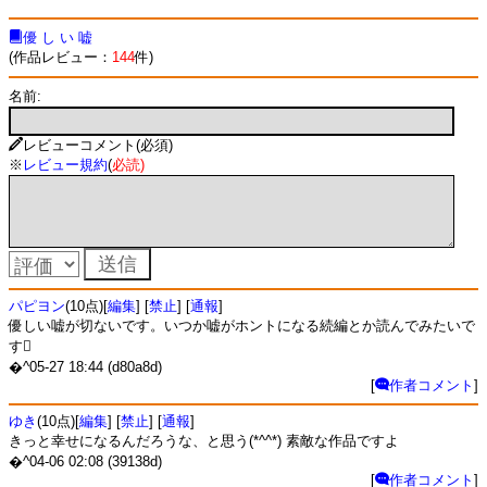
優 し い 嘘
(作品レビュー：
144
件)
名前:
レビューコメント(必須)
※
レビュー規約
(
必読
)
パピヨン
(10点)[
編集
] [
禁止
] [
通報
]
優しい嘘が切ないです。いつか嘘がホントになる続編とか読んでみたいで
す
�^05-27 18:44 (d80a8d)
[
作者コメント
]
ゆき
(10点)[
編集
] [
禁止
] [
通報
]
きっと幸せになるんだろうな、と思う(*^^*) 素敵な作品ですよ
�^04-06 02:08 (39138d)
[
作者コメント
]