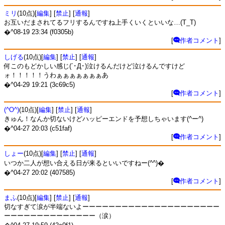
ミリ
(10点)[
編集
] [
禁止
] [
通報
]
お互いだまされてるフリするんですね上手くいくといいな…(T_T)
�^08-19 23:34 (f0305b)
[
作者コメント
]
しげる
(10点)[
編集
] [
禁止
] [
通報
]
何このもどかしい感じ(´･Д･)泣けるんだけど泣けるんですけど
ォ！！！！！うわぁぁぁぁぁぁぁあ
�^04-29 19:21 (3c69c5)
[
作者コメント
]
(^O^)
(10点)[
編集
] [
禁止
] [
通報
]
きゅん！なんか切ないけどハッピーエンドを予想しちゃいます(^ー^)
�^04-27 20:03 (c51faf)
[
作者コメント
]
しょー
(10点)[
編集
] [
禁止
] [
通報
]
いつか二人が想い合える日が来るといいですねー(^^)�
�^04-27 20:02 (407585)
[
作者コメント
]
まふ
(10点)[
編集
] [
禁止
] [
通報
]
切なすぎて涙が半端ないよーーーーーーーーーーーーーーーーーーーーー
ーーーーーーーーーーーーーー（涙）