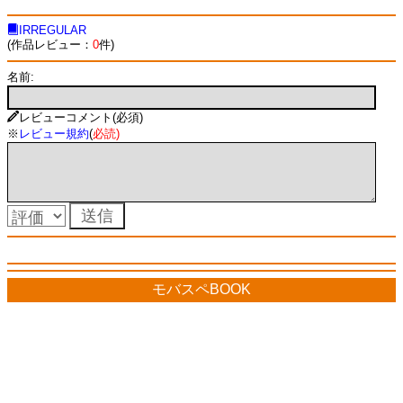
IRREGULAR
(作品レビュー：
0
件)
名前:
レビューコメント(必須)
※
レビュー規約
(
必読
)
モバスペBOOK