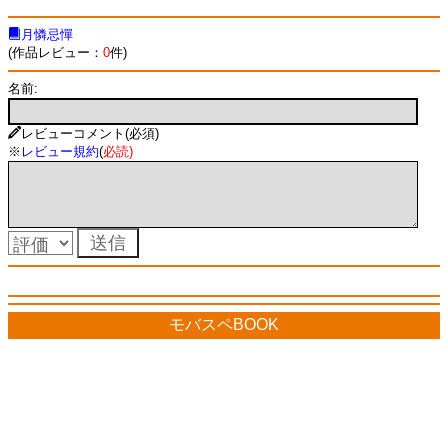
月憐忌憚
(作品レビュー：
0
件)
名前:
レビューコメント(必須)
※
レビュー規約
(
必読
)
モバスペBOOK