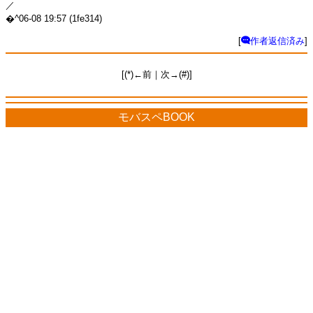
／
�^06-08 19:57 (1fe314)
[
作者返信済み
]
[(*)←前｜次→(#)]
モバスペBOOK