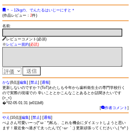
＊－12kgの、でんたるはいじーにすと＊
(作品レビュー：
2
件)
名前:
レビューコメント(必須)
※
レビュー規約
(
必読
)
かな
(8点)[
編集
] [
禁止
] [
通報
]
更新しないのですか？(ToT)わたしも今年から歯科衛生士の専門学校行く
ので実際の現場での 辛いこととかこんなことあるとか話聞きたいです
(>_<)
�^02-05 01:31 (e011b8)
[
作者コメント
]
やえ
(10点)[
編集
] [
禁止
] [
通報
]
ぺよさん可愛いーっ(*´ω｀*)私も、これを機会にダイエットしようと思い
ます！最近食べ過ぎて太ったんで(´･ω･｀;) 更新頑張ってください＼( ^ο^ )