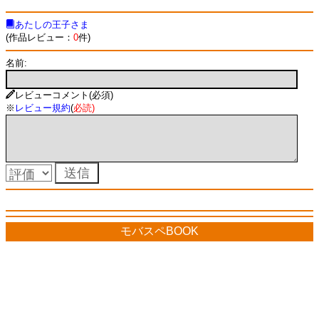
あたしの王子さま
(作品レビュー：
0
件)
名前:
レビューコメント(必須)
※
レビュー規約
(
必読
)
モバスペBOOK