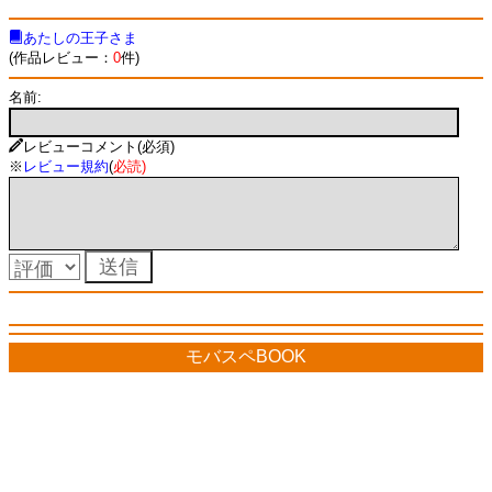
あたしの王子さま
(作品レビュー：
0
件)
名前:
レビューコメント(必須)
※
レビュー規約
(
必読
)
モバスペBOOK