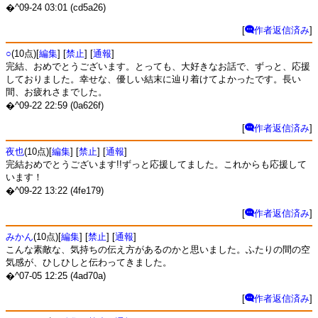
�^09-24 03:01 (cd5a26)
[
作者返信済み
]
○
(10点)[
編集
] [
禁止
] [
通報
]
完結、おめでとうございます。とっても、大好きなお話で、ずっと、応援
しておりました。幸せな、優しい結末に辿り着けてよかったです。長い
間、お疲れさまでした。
�^09-22 22:59 (0a626f)
[
作者返信済み
]
夜也
(10点)[
編集
] [
禁止
] [
通報
]
完結おめでとうございます!!ずっと応援してました。これからも応援して
います！
�^09-22 13:22 (4fe179)
[
作者返信済み
]
みかん
(10点)[
編集
] [
禁止
] [
通報
]
こんな素敵な、気持ちの伝え方があるのかと思いました。ふたりの間の空
気感が、ひしひしと伝わってきました。
�^07-05 12:25 (4ad70a)
[
作者返信済み
]