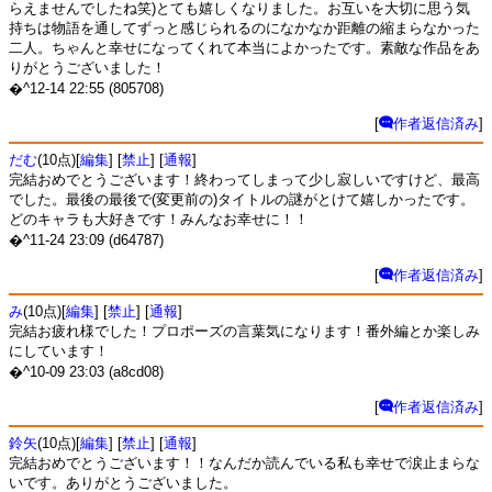
らえませんでしたね笑)とても嬉しくなりました。お互いを大切に思う気
持ちは物語を通してずっと感じられるのになかなか距離の縮まらなかった
二人。ちゃんと幸せになってくれて本当によかったです。素敵な作品をあ
りがとうございました！
�^12-14 22:55 (805708)
[
作者返信済み
]
だむ
(10点)[
編集
] [
禁止
] [
通報
]
完結おめでとうございます！終わってしまって少し寂しいですけど、最高
でした。最後の最後で(変更前の)タイトルの謎がとけて嬉しかったです。
どのキャラも大好きです！みんなお幸せに！！
�^11-24 23:09 (d64787)
[
作者返信済み
]
み
(10点)[
編集
] [
禁止
] [
通報
]
完結お疲れ様でした！プロポーズの言葉気になります！番外編とか楽しみ
にしています！
�^10-09 23:03 (a8cd08)
[
作者返信済み
]
鈴矢
(10点)[
編集
] [
禁止
] [
通報
]
完結おめでとうございます！！なんだか読んでいる私も幸せで涙止まらな
いです。ありがとうございました。