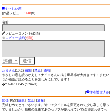
やさしい恋
(作品レビュー：
148
件)
名前:
レビューコメント(必須)
※
レビュー規約
(
必読
)
たまさん
(10点)[
編集
] [
禁止
] [
通報
]
やさしい恋を読みかえしてナイコさんの描く世界感が大好きです！またい
つか物語が読めることを楽しみにしています！
�^09-07 17:45 (c39a2a)
[
作者返信済み
]
知佳
(10点)[
編集
] [
禁止
] [
通報
]
完結おめでとうございます。途中でタイトルを変更されて少し寂しく思っ
ていましたが、最後の最後であのセリフが使われていて(全部言わせても