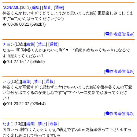
NONAME
(10点)[
編集
] [
禁止
] [
通報
]
神谷くんかわいすぎてどうしようかと思いました(笑) 更新楽しみにしてま
す(*^ω^*)がんばってください(^O^)
�^03-06 00:21 (69b2b7)
[
作者返信済み
]
チョン
(10点)[
編集
] [
禁止
] [
通報
]
だぁ―!!!神谷くんかぁわいっ!!(*´▼｀*)続きめちゃくちゃきになるで
す!!頑張ってください
�^01-27 15:17 (b95fd9)
[
作者返信済み
]
いも
(10点)[
編集
] [
禁止
] [
通報
]
神谷くんが可愛すぎて思わずニヤけちゃいました(笑)今後神谷くんの可愛
い部分が出てくるのが楽しみです^q^マイペース更新で頑張ってくださ
い！
�^01-23 22:07 (926eb4)
[
作者返信済み
]
たまご
(10点)[
編集
] [
禁止
] [
通報
]
面白いっ神谷くんかわいかぁ//萌えですねｗ更新頑張って下さいすっ
ごく楽しみにして待ってますｗ