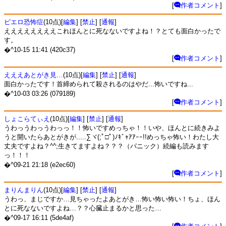
[
作者コメント
]
ピエロ恐怖症
(10点)[
編集
] [
禁止
] [
通報
]
ええええええええこれほんとに死なないですよね！？とても面白かったで
す。
�^10-15 11:41 (420c37)
[
作者コメント
]
えええあとがき見…
(10点)[
編集
] [
禁止
] [
通報
]
面白かったです！首締められて殺されるのはやだ...怖いですね...
�^10-03 03:26 (079189)
[
作者コメント
]
しょこらてぃえ
(10点)[
編集
] [
禁止
] [
通報
]
うわっうわっうわっっ！！怖いですめっちゃ！！いや、ほんとに続きみよ
うと開いたらあとがきが.....∑ヾ(;ﾟ□ﾟ)ﾉｷﾞｬｱｱｰｰ!!めっちゃ怖い！わたし大
丈夫ですよね？^^;生きてますよね？？？（パニック）続編も読みます
っ！！！
�^09-21 21:18 (e2ec60)
[
作者コメント
]
まりんまりん
(10点)[
編集
] [
禁止
] [
通報
]
うわっ、まじですか…見ちゃったよあとがき…怖い怖い怖い！ちょ、ほん
とに死なないですよね…？？心臓止まるかと思った…
�^09-17 16:11 (5de4af)