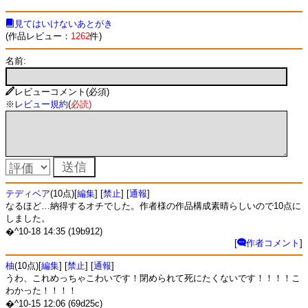
見てはいけないあとがき
(作品レビュー：
1262
件)
名前:
レビューコメント(必須)
※
レビュー規約
(
必読
)
テディベア
(10点)[
編集
] [
禁止
] [
通報
]
なるほど…納得するオチでした。作者様の作品構成素晴らしいので10点に
しました。
�^10-18 14:35 (19b912)
[
作者コメント
]
柚
(10点)[
編集
] [
禁止
] [
通報
]
うわ、これめっちゃこわいです！閉められて死にたくないです！！！！こ
わかった！！！！
�^10-15 12:06 (69d25c)