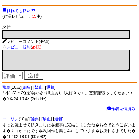
触れても良い??
(作品レビュー：
35
件)
名前:
レビューコメント(必須)
※
レビュー規約
(
必読
)
飛鳥
(10点)[
編集
] [
禁止
] [
通報
]
ｶﾝﾄﾞ-(Ω＾Ω)(泣)笑いあり!!涙あり!!大好きです。更新頑張ってください！
�^04-24 10:48 (2ebdde)
[
作者返信済み
]
ユーリン
(10点)[
編集
] [
禁止
] [
通報
]
ずっと読ませて頂きました�無事に完結しましたね�おめでとうございま
す�面白かったです�次回作も楽しみにしています�お疲れさまでした�
�^12-02 18:01 (907982)