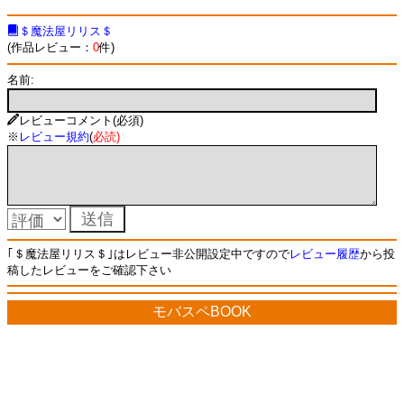
＄魔法屋リリス＄
(作品レビュー：
0
件)
名前:
レビューコメント(必須)
※
レビュー規約
(
必読
)
｢＄魔法屋リリス＄｣はレビュー非公開設定中ですので
レビュー履歴
から投
稿したレビューをご確認下さい
モバスペBOOK