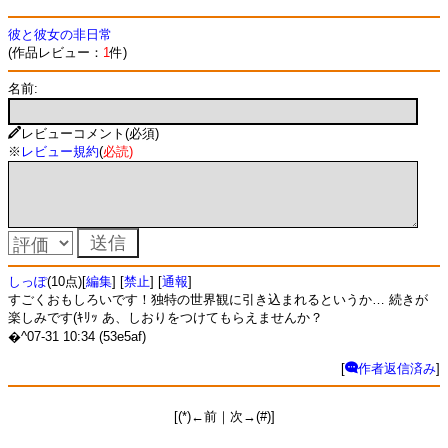
彼と彼女の非日常
(作品レビュー：
1
件)
名前:
レビューコメント(必須)
※
レビュー規約
(
必読
)
しっぽ
(10点)[
編集
] [
禁止
] [
通報
]
すごくおもしろいです！独特の世界観に引き込まれるというか… 続きが
楽しみです(ｷﾘｯ あ、しおりをつけてもらえませんか？
�^07-31 10:34 (53e5af)
[
作者返信済み
]
[(*)←前｜次→(#)]