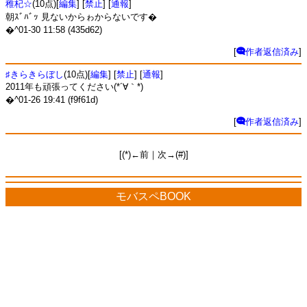
稚杞☆
(10点)[
編集
] [
禁止
] [
通報
]
朝ｽﾞﾊﾞｯ 見ないからゎからないです�
�^01-30 11:58 (435d62)
[
作者返信済み
]
♯きらきらぼし
(10点)[
編集
] [
禁止
] [
通報
]
2011年も頑張ってください(*´∀｀*)
�^01-26 19:41 (f9f61d)
[
作者返信済み
]
[(*)←前｜次→(#)]
モバスペBOOK