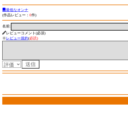
最低なオンナ
(作品レビュー：
0
件)
名前:
レビューコメント(必須)
※
レビュー規約
(
必読
)