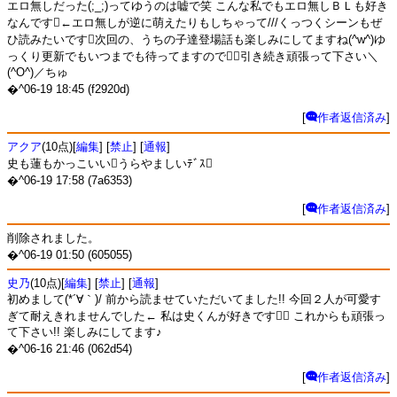
エロ無しだった(;_;)ってゆうのは嘘で笑 こんな私でもエロ無しＢＬも好き
なんです←エロ無しが逆に萌えたりもしちゃって///くっつくシーンもぜ
ひ読みたいです次回の、うちの子達登場話も楽しみにしてますね(^w^)ゆ
っくり更新でもいつまでも待ってますので！引き続き頑張って下さい＼
(^O^)／ちゅ
�^06-19 18:45 (f2920d)
[
作者返信済み
]
アクア
(10点)[
編集
] [
禁止
] [
通報
]
史も蓮もかっこいいうらやましいﾃﾞｽ
�^06-19 17:58 (7a6353)
[
作者返信済み
]
削除されました。
�^06-19 01:50 (605055)
史乃
(10点)[
編集
] [
禁止
] [
通報
]
初めまして(*´∀｀)/ 前から読ませていただいてました!! 今回２人が可愛す
ぎて耐えきれませんでした← 私は史くんが好きです これからも頑張っ
て下さい!! 楽しみにしてます♪
�^06-16 21:46 (062d54)
[
作者返信済み
]