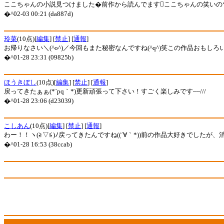
ここちゃんの小説見つけました�前作から読んでますここちゃんの笑いの
�^02-03 00:21 (da887d)
玲菜
(10点)[
編集
] [
禁止
] [
通報
]
お帰りなさい＼(^o^)／今回もまた秘密なんですね(^q^)笑この作品おもしろい
�^01-28 23:31 (09825b)
ほうきぼし
(10点)[
編集
] [
禁止
] [
通報
]
戻ってきたぁぁ(*´pq｀*)更新頑張って下さい！すごく楽しみです~~///
�^01-28 23:06 (d23039)
こしあん
(10点)[
編集
] [
禁止
] [
通報
]
わー！！ヽ(≧▽≦)ﾉ戻ってきたんですね((´∀｀*))前の作品大好きでしたが
�^01-28 16:53 (38ccab)