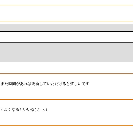
。また時間があれば更新していただけると嬉しいです
くよくなるといいな(ノ_＜)