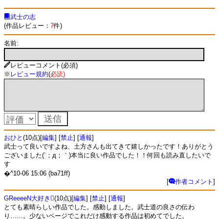
武士の志
(作品レビュー：
7
件)
名前:
レビューコメント(必須)
※
レビュー規約
(
必読
)
おひと
(10点)[
編集
] [
禁止
] [
通報
]
武士って良いですよね、土方さんも出てきて嬉しかったです！ありがとう
ございました(´；д；｀)本当に良い作品でした！！何回も読み直したいで
す
�^10-06 15:06 (ba71ff)
[
作者コメント
]
GReeeeN大好き
(10点)[
編集
] [
禁止
] [
通報
]
とても素晴らしい作品でした。感動しました。武士道の良さの伝わ
り……。少ないページでこれだけ感動する作品は初めてでした。