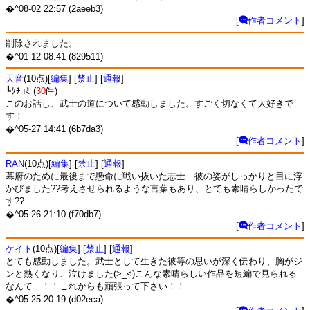
�^08-02 22:57 (2aeeb3)
[
作者コメント
]
削除されました。
�^01-12 08:41 (829511)
天音
(10点)[
編集
] [
禁止
] [
通報
]
┗ｸﾁｺﾐ (
30
件)
このお話し、武士の道について感動しました。すごく切なくて大好きで
す！
�^05-27 14:41 (6b7da3)
[
作者コメント
]
RAN
(10点)[
編集
] [
禁止
] [
通報
]
幕府のために最後まで懸命に戦い抜いた志士…彼の姿がしっかりと目に浮
かびました??考えさせられるような言葉もあり、とても素晴らしかったで
す??
�^05-26 21:10 (f70db7)
[
作者コメント
]
ケイト
(10点)[
編集
] [
禁止
] [
通報
]
とても感動しました。武士として生きた彼等の思いが深く伝わり、胸がジ
ンと熱くなり、泣けました(>_<)こんな素晴らしい作品を短編で見られる
なんて…！！これからも頑張って下さい！！
�^05-25 20:19 (d02eca)