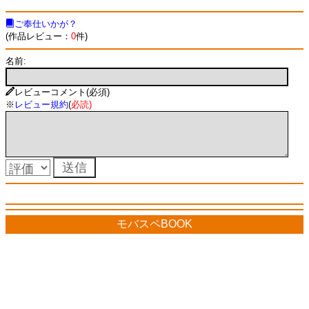
ご奉仕いかが？
(作品レビュー：
0
件)
名前:
レビューコメント(必須)
※
レビュー規約
(
必読
)
モバスペBOOK