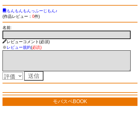
もんもんもんっふーじもん♪
(作品レビュー：
0
件)
名前:
レビューコメント(必須)
※
レビュー規約
(
必読
)
モバスペBOOK