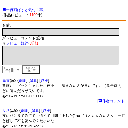
一行飛ばすと気付く事。
(作品レビュー：
1109
件)
名前:
レビューコメント(必須)
※
レビュー規約
(
必読
)
黒猫
(6点)[
編集
] [
禁止
] [
通報
]
背筋が、ゾッとしました。夜中に、読まない方が良いです。（忠告)朝な
どに読んだ方が良いです。
�^06-04 22:41 (065111)
[
作者コメント
]
リさ
(10点)[
編集
] [
禁止
] [
通報
]
夜にひとりでみてて、怖くて目閉じました(´･ω･｀) わかんない方々、一行
とばして左を読んでくださいな。
�^11-07 23:38 (b67dd3)