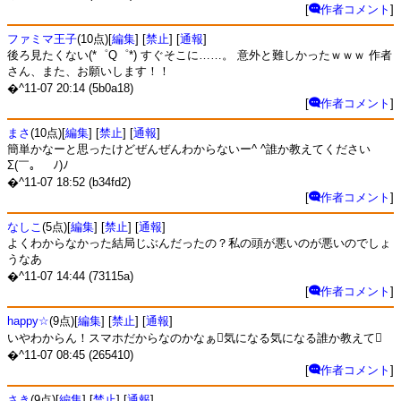
[
作者コメント
]
ファミマ王子
(10点)[
編集
] [
禁止
] [
通報
]
後ろ見たくない(*゜Q゜*) すぐそこに……。 意外と難しかったｗｗｗ 作者
さん、また、お願いします！！
�^11-07 20:14 (5b0a18)
[
作者コメント
]
まさ
(10点)[
編集
] [
禁止
] [
通報
]
簡単かなーと思ったけどぜんぜんわからないー^ ^誰か教えてください
Σ(￣。￣ﾉ)ﾉ
�^11-07 18:52 (b34fd2)
[
作者コメント
]
なしこ
(5点)[
編集
] [
禁止
] [
通報
]
よくわからなかった結局じぶんだったの？私の頭が悪いのが悪いのでしょ
うなあ
�^11-07 14:44 (73115a)
[
作者コメント
]
happy☆
(9点)[
編集
] [
禁止
] [
通報
]
いやわからん！スマホだからなのかなぁ気になる気になる誰か教えて
�^11-07 08:45 (265410)
[
作者コメント
]
さき
(9点)[
編集
] [
禁止
] [
通報
]