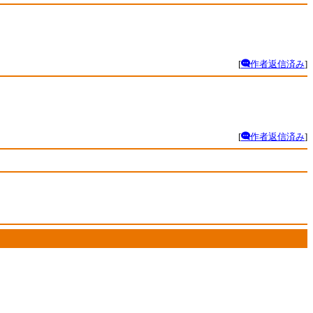
[
作者返信済み
]
[
作者返信済み
]