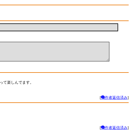
撮って楽しんでます。
[
作者返信済み
]
[
作者返信済み
]