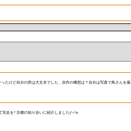
源地は凄かったけど自分の所は大丈夫でした、自作の構想は？自分は写真で鳥さんを
を? 京都の知り合いに紹介しました(^-^)v