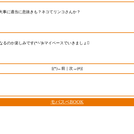
大事に適当に息抜きも？ネコてリンコさんか？
るのか楽しみです(*^-')bマイペースでいきましょ
[(*)←前｜次→(#)]
モバスペBOOK