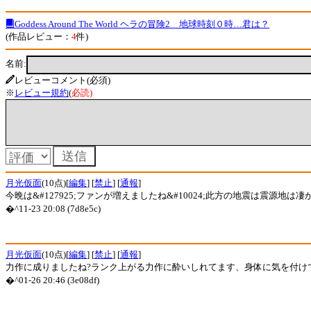
Goddess Around The World ヘラの冒険2 地球時刻０時…君は？
(作品レビュー：
4
件)
名前:
レビューコメント(必須)
※
レビュー規約
(
必読
)
月光仮面
(10点)[
編集
] [
禁止
] [
通報
]
今晩は&#127925;ファンが増えましたね&#10024;此方の地震は震
�^11-23 20:08 (7d8e5c)
月光仮面
(10点)[
編集
] [
禁止
] [
通報
]
力作に成りましたね?ランク上がる力作に酔いしれてます、身体に気を付けて完走
�^01-26 20:46 (3e08df)