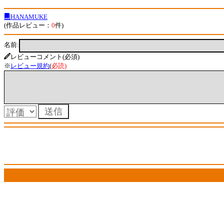
HANAMUKE
(作品レビュー：
0
件)
名前:
レビューコメント(必須)
※
レビュー規約
(
必読
)