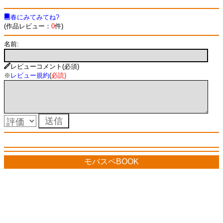
春にみてみてね?
(作品レビュー：
0
件)
名前:
レビューコメント(必須)
※
レビュー規約
(
必読
)
モバスペBOOK